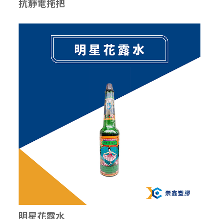
抗靜電拖把
明星花露水