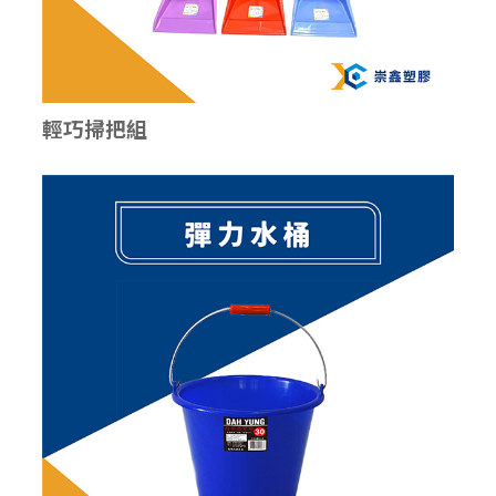
輕巧掃把組