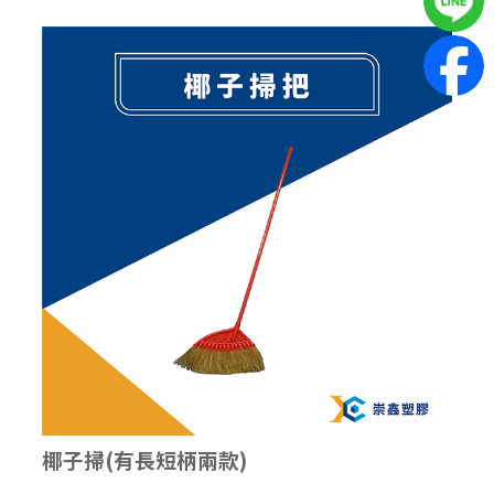
椰子掃(有長短柄兩款)