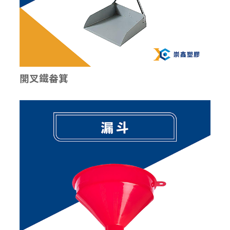
開叉鐵畚箕