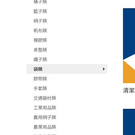
桶子類
籃子類
網子類
帆布類
橡膠類
桌墊類
繩子類
袋類
膠帶類
手套類
清潔
交通器材類
工業用品類
農用網子類
農業用品類