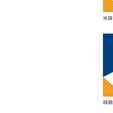
米袋
蒜頭