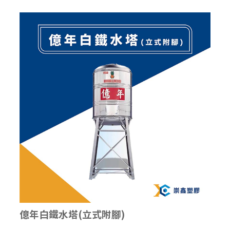
億年白鐵水塔(立式附腳)