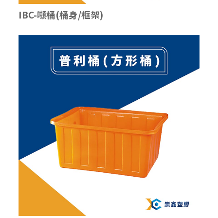
IBC-噸桶(桶身/框架)