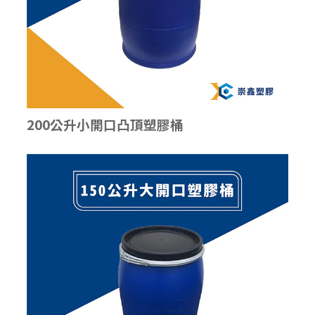
200公升小開口凸頂塑膠桶