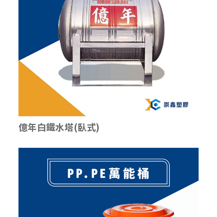
億年白鐵水塔(臥式)