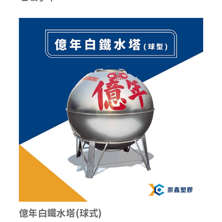
億年白鐵水塔(球式)