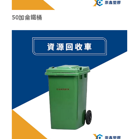
50加侖鐵桶