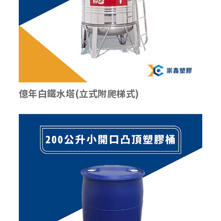
億年白鐵水塔(立式附爬梯式)