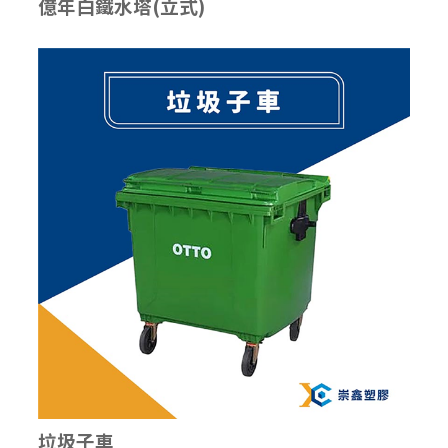
億年白鐵水塔(立式)
垃圾子車